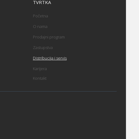
TVRTKA
Početna
O nama
Prodajni program
Zastupstva
Distribucija i servis
Karijera
Kontakt