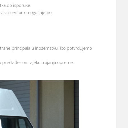
itka do isporuke.
ervisni centar omogućujemo:
trane principala u inozemstvu, što potvrđujemo
a u predviđenom vijeku trajanja opreme.