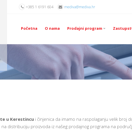
+385 1 6191 604
mediva@mediva.hr
Početna
O nama
Prodajni program
Zastupst
šte u Kerestincu
i činjenica da imamo na raspolaganju velik broj
 na distribuciju proizvoda iz našeg prodajnog programa na području