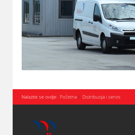
Nalazite se ovdje:
Početna
Distribucija i servis