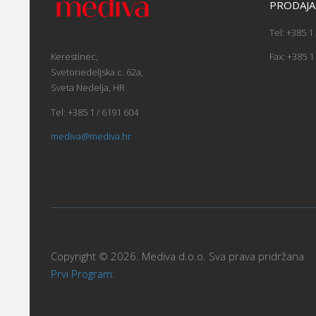
PRODAJA
Tel: +385 1
Fax: +385 1
Kerestinec,
Svetonedeljska c. 62a,
Sveta Nedelja, HR
Tel: +385 1 / 6191 604
mediva@mediva.hr
Copyright © 2026. Mediva d.o.o. Sva prava pridržana
Prvi Program
.