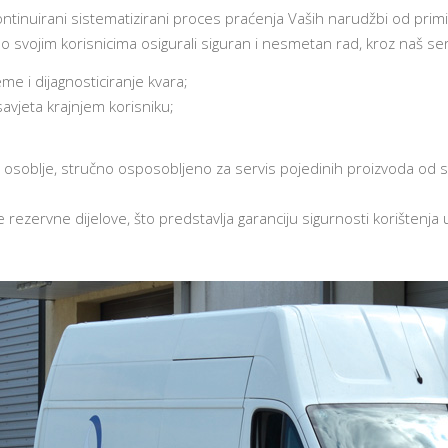
kontinuirani sistematizirani proces praćenja Vaših narudžbi od prim
svojim korisnicima osigurali siguran i nesmetan rad, kroz naš s
e i dijagnosticiranje kvara;
avjeta krajnjem korisniku;
soblje, stručno osposobljeno za servis pojedinih proizvoda od s
e rezervne dijelove, što predstavlja garanciju sigurnosti korištenj