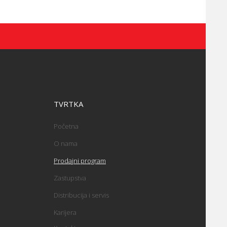
TVRTKA
Početna
O nama
Prodajni program
Zastupstva
Distribucija i servis
Karijera