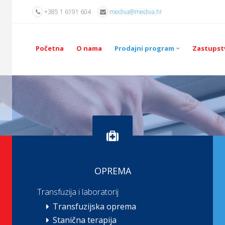
+385 1 6191 604
mediva@mediva.hr
Početna
O nama
Prodajni program
Zastupst
OPREMA
Transfuzija i laboratorij
Transfuzijska oprema
Stanična terapija