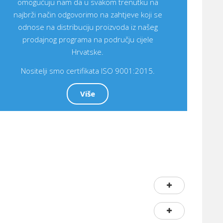
omogućuju nam da u svakom trenutku na
najbrži način odgovorimo na zahtjeve koji se
odnose na distribuciju proizvoda iz našeg
prodajnog programa na području cijele
Hrvatske.
Nositelji smo certifikata ISO 9001:2015.
Više