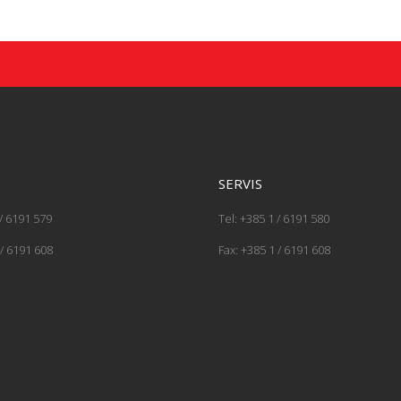
SERVIS
 / 6191 579
Tel: +385 1 / 6191 580
 / 6191 608
Fax: +385 1 / 6191 608