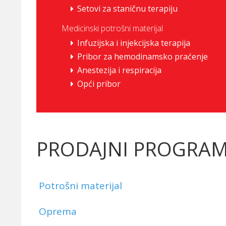
Setovi za staničnu terapiju
Medicinski potrošni materijal
Infuzijska i injekcijska terapija
Pribor za hemodinamsko praćenje
Anestezija i respiracija
Opći pribor
PRODAJNI PROGRA
Potrošni materijal
Oprema