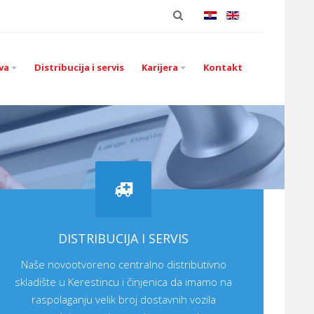
va
Distribucija i servis
Karijera
Kontakt
DISTRIBUCIJA I SERVIS
Naše novootvoreno centralno distributivno
skladište u Kerestincu i činjenica da imamo na
raspolaganju velik broj dostavnih vozila