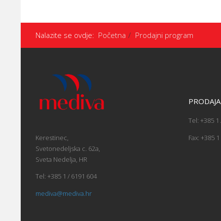
Nalazite se ovdje:
Početna
Prodajni program
PRODAJA
Tel: +385 1
Fax: +385 1
Kerestinec,
Svetonedeljska c. 62a,
Sveta Nedelja, HR
Tel: +385 1 / 6191 604
mediva@mediva.hr