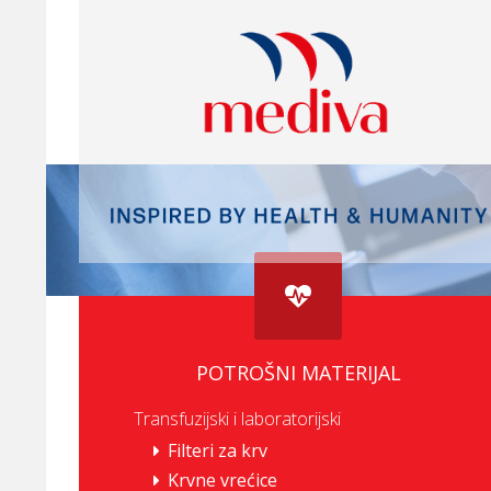
POTROŠNI MATERIJAL
Transfuzijski i laboratorijski
Filteri za krv
Krvne vrećice