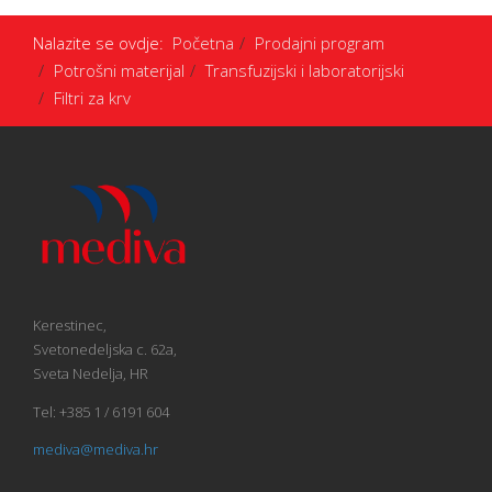
Nalazite se ovdje:
Početna
Prodajni program
Potrošni materijal
Transfuzijski i laboratorijski
Filtri za krv
Kerestinec,
Svetonedeljska c. 62a,
Sveta Nedelja, HR
Tel: +385 1 / 6191 604
mediva@mediva.hr