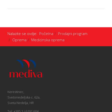
Nalazite se ovdje:
Početna
Prodajni program
Oprema
Medicinska oprema
Kerestinec,
Svetonedeljska c. 62a,
Sveta Nedelja, HR
Tel: +385 1 / 6191 604