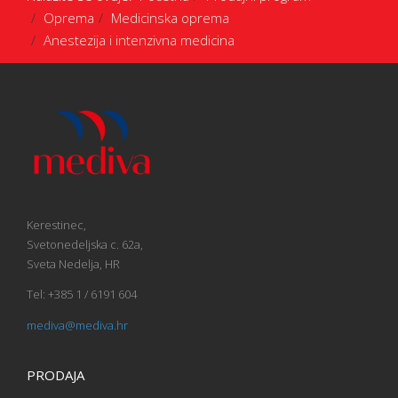
Oprema
Medicinska oprema
Anestezija i intenzivna medicina
Kerestinec,
Svetonedeljska c. 62a,
Sveta Nedelja, HR
Tel: +385 1 / 6191 604
mediva@mediva.hr
PRODAJA