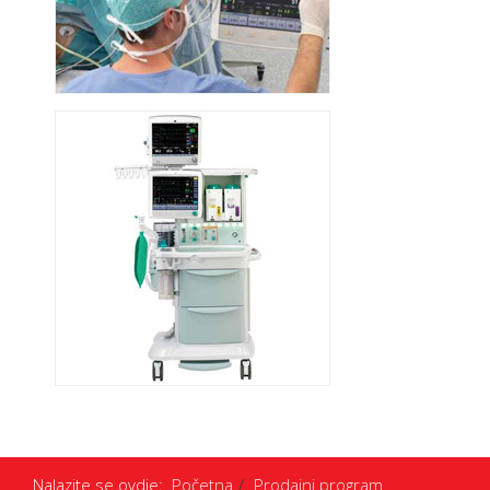
Nalazite se ovdje:
Početna
Prodajni program