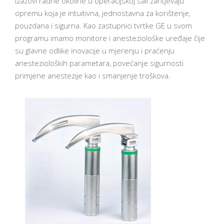
Izazovi radne okoline u operacijskoj sali zahtjevaju
opremu koja je intuitivna, jednostavna za korištenje,
pouzdana i sigurna. Kao zastupnici tvrtke GE u svom
programu imamo monitore i anesteziološke uređaje čije
su glavne odlike inovacije u mjerenju i praćenju
anestezioloških parametara, povećanje sigurnosti
primjene anestezije kao i smanjenje troškova.