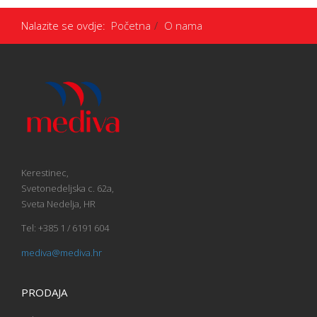
Nalazite se ovdje:
Početna
O nama
Kerestinec,
Svetonedeljska c. 62a,
Sveta Nedelja, HR
Tel: +385 1 / 6191 604
mediva@mediva.hr
PRODAJA