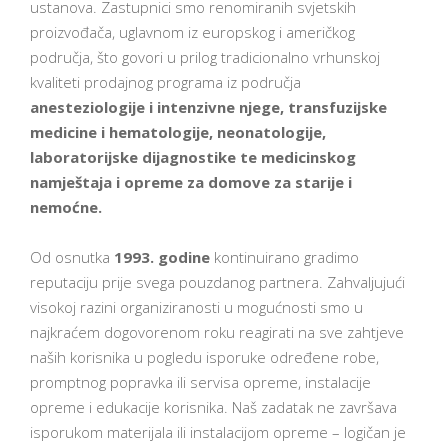
ustanova. Zastupnici smo renomiranih svjetskih
proizvođača, uglavnom iz europskog i američkog
područja, što govori u prilog tradicionalno vrhunskoj
kvaliteti prodajnog programa iz područja
anesteziologije i intenzivne njege, transfuzijske
medicine i hematologije, neonatologije,
laboratorijske dijagnostike te medicinskog
namještaja i opreme za domove za starije i
nemoćne.
Od osnutka
1993. godine
kontinuirano gradimo
reputaciju prije svega pouzdanog partnera. Zahvaljujući
visokoj razini organiziranosti u mogućnosti smo u
najkraćem dogovorenom roku reagirati na sve zahtjeve
naših korisnika u pogledu isporuke određene robe,
promptnog popravka ili servisa opreme, instalacije
opreme i edukacije korisnika. Naš zadatak ne završava
isporukom materijala ili instalacijom opreme – logičan je