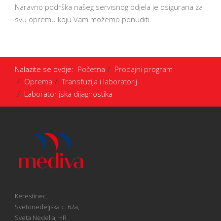
Naravno podrška našeg servisnog odjela je osigurana za
svu opremu koju Vam možemo ponuditi.
Nalazite se ovdje:
Početna
Prodajni program
Oprema
Transfuzija i laboratorij
Laboratorijska dijagnostika
Kerestinec,
Svetonedeljska c. 62a,
Sveta Nedelja, HR